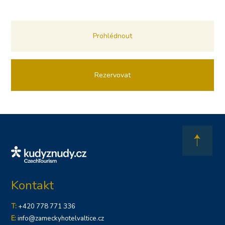
Prohlédnout
Rezervovat
Kontakt
T:
+420 778 771 336
E:
info@zameckyhotelvaltice.cz