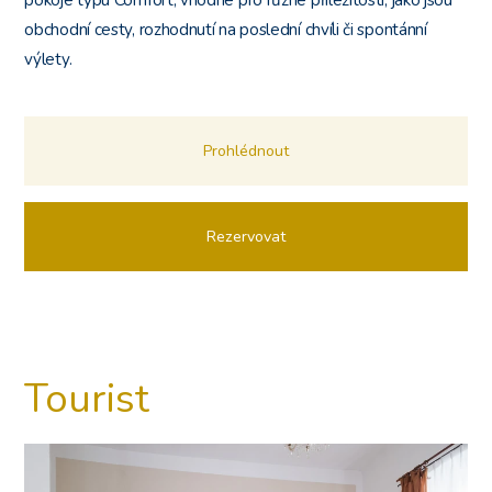
pokoje typu Comfort, vhodné pro různé příležitosti, jako jsou
obchodní cesty, rozhodnutí na poslední chvíli či spontánní
výlety.
Prohlédnout
Rezervovat
Tourist