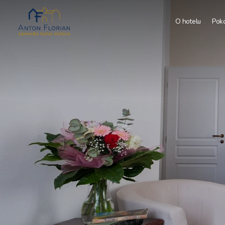
O hotelu
Pok
S
T