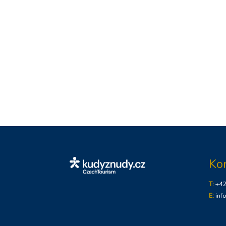
Ko
T:
+4
E:
inf