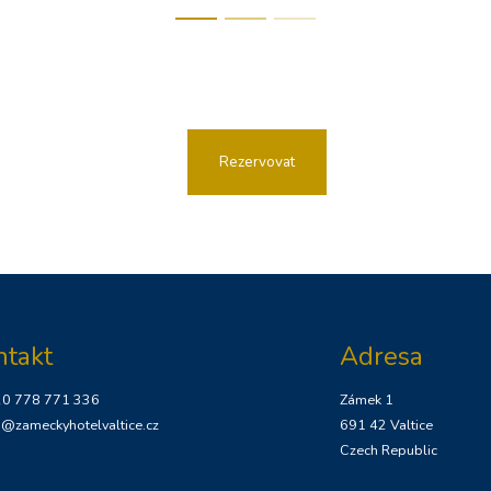
Rezervovat
ntakt
Adresa
20 778 771 336
Zámek 1
o@zameckyhotelvaltice.cz
691 42 Valtice
Czech Republic