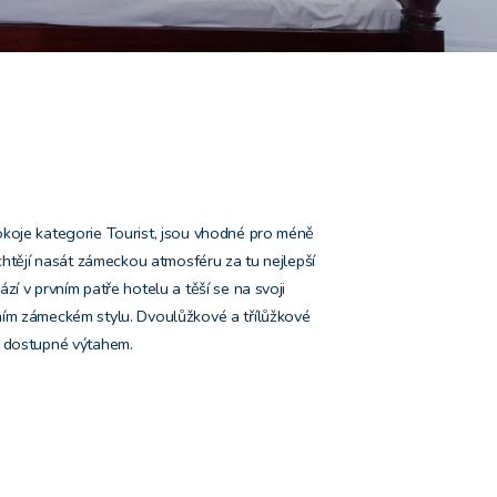
okoje kategorie Tourist, jsou vhodné pro méně
 chtějí nasát zámeckou atmosféru za tu nejlepší
í v prvním patře hotelu a těší se na svoji
ním zámeckém stylu. Dvoulůžkové a třílůžkové
u dostupné výtahem.