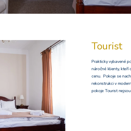
Tourist
Prakticky vybavené p
náročné klienty, kteří
cenu. Pokoje se nacház
rekonstrukci v moder
pokoje Tourist nejso