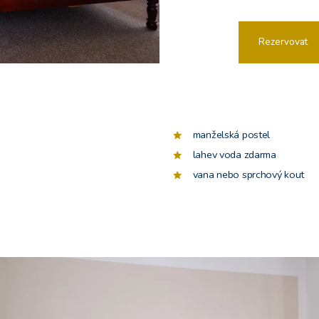
Rezervovat
manželská postel
lahev voda zdarma
vana nebo sprchový kout