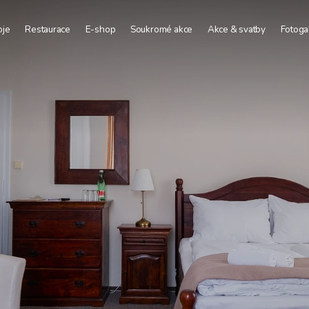
oje
Restaurace
E-shop
Soukromé akce
Akce & svatby
Fotoga
Deluxe
Firemní akce
uperior
Svatby
Comfort
Vinohraní
ourist
Konferenční prostory
Skupinové stravování