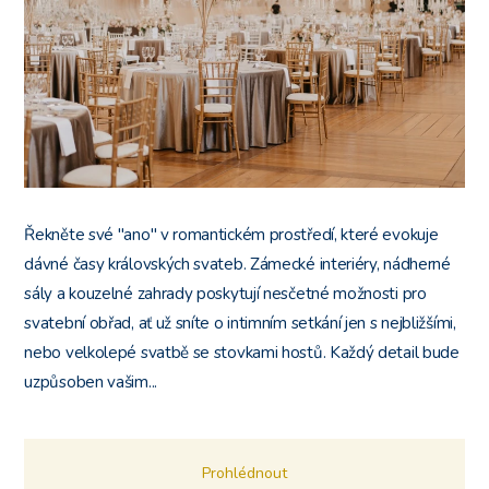
Řekněte své "ano" v romantickém prostředí, které evokuje
dávné časy královských svateb. Zámecké interiéry, nádherné
sály a kouzelné zahrady poskytují nesčetné možnosti pro
svatební obřad, ať už sníte o intimním setkání jen s nejbližšími,
nebo velkolepé svatbě se stovkami hostů. Každý detail bude
uzpůsoben vašim...
Prohlédnout