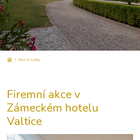
Akce & svatby
Firemní akce v
Zámeckém hotelu
Valtice