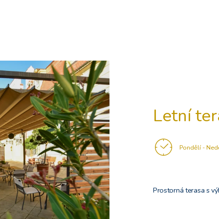
Letní te
Pondělí - Ned
Prostorná terasa s v