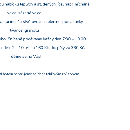
u nabídku teplých a studených jídel např. míchaná
vejce, sázená vejce,
, slaninu, čerstvé ovoce i zeleninu, pomazánky,
lívance, granolu,
lšího. Snídaně podáváme každý den 7:30 – 10:00,
, děti 2 - 10 let za 160 Kč, dospělý za 330 Kč.
Těšíme se na Vás!
sti hotelu servírujeme snídaně talířovým způsobem.