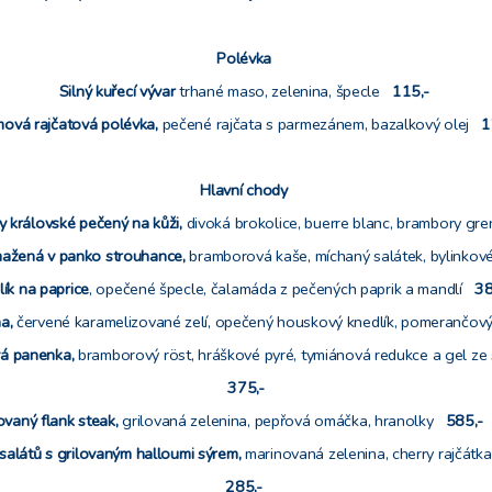
Polévka
Silný kuřecí vývar
trhané maso, zelenina, špecle
115,-
ová rajčatová polévka,
pečené rajčata s parmezánem, bazalkový olej
1
Hlavní chody
my královské pečený na kůži,
divoká brokolice, buerre blanc, brambory gr
mažená v panko strouhance,
bramborová kaše, míchaný salátek, bylinko
lík na paprice
, opečené špecle, čalamáda z pečených paprik a mandlí
38
na,
červené karamelizované zelí, opečený houskový knedlík, pomerančový
vá panenka,
bramborový röst, hráškové pyré, tymiánová redukce a gel ze
375,-
rovaný flank steak,
grilovaná zelenina, pepřová omáčka, hranolky
585
 salátů s grilovaným halloumi sýrem,
marinovaná zelenina, cherry rajčátk
285,-