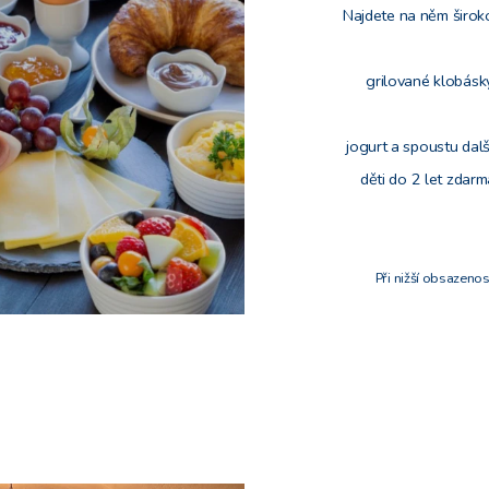
Najdete na něm široko
grilované klobásky
jogurt a spoustu da
děti do 2 let
zdarma
Při nižší obsazeno