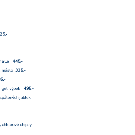
25,-
enaille
445,-
vé máslo
335,-
5,-
 gel, výpek
495,-
 spálených jablek
,-
a, chlebové chipsy