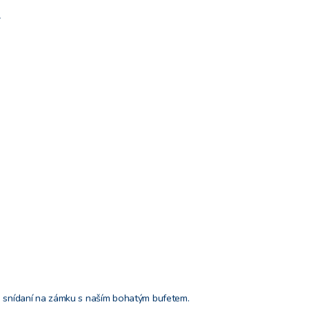
-
n snídaní na zámku s naším bohatým bufetem.