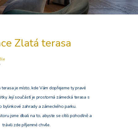
ce Zlatá terasa
ěle
0
 terasa je místo, kde Vám dopřejeme ty pravé
tky. Její součástí je prostorná zámecká terasa s
o bylinkové zahrady a zámeckého parku.
storu jsme dbali na to, abyste se cítili pohodlně a
trávili zde příjemné chvíle.