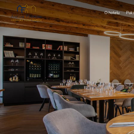
O hotelu
Pok
S
T