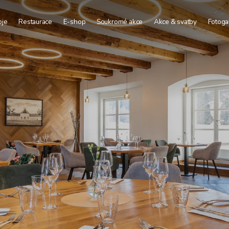
oje
Restaurace
E-shop
Soukromé akce
Akce & svatby
Fotoga
Deluxe
Firemní akce
uperior
Svatby
Comfort
Vinohraní
ourist
Konferenční prostory
Skupinové stravování