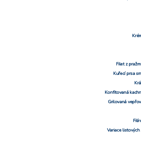
Krém
Filet z praž
Kuřecí prsa s
Krá
Konfitovaná kach
Grilovaná vepřo
Filí
Variace listových