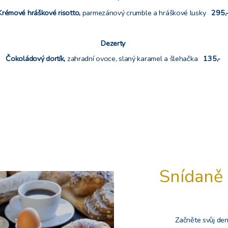
Krémové hráškové risotto,
parmezánový crumble a hráškové lusky
295,
Dezerty
Čokoládový dortík,
zahradní ovoce, slaný karamel a šlehačka
135,-
Snídaně
Začněte svůj de