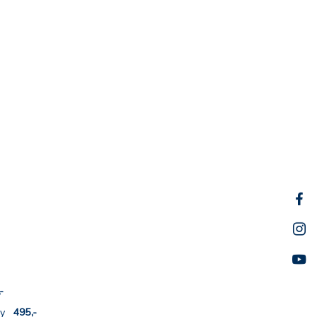
,-
chy
495,-