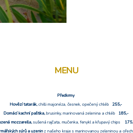
MENU
Předkrmy
Hovězí tatarák,
chilli majonéza, česnek, opečený chléb
255,-
Domácí kachní paštika,
brusinky, marinovaná zelenina a chléb
185,-
uzená mozzarella,
sušená rajčata, mučenka, fenykl a křupavý chips
175
rmářských sýrů a uzenin
z našeho kraje s marinovanou zeleninou a oře