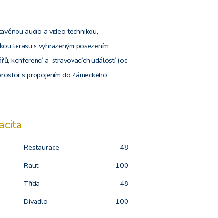
stavěnou audio a video technikou,
ckou terasu s vyhrazeným posezením.
ářů, konferencí a stravovacích událostí (od
h prostor s propojením do Zámeckého
acita
Restaurace
48
Raut
100
Třída
48
Divadlo
100