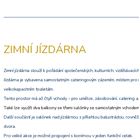
ZIMNÍ JÍZDÁRNA
Zimní jízdárna slouží k pořádání společenských, kulturních, vzdělávacíc
Jízdárna je vybavena samostatným cateringovým zázemím, místem pro 
velkokapacitním toaletám.
Tento prostor má až čtyři vchody – pro umělce, zásobování, catering a 
Také lze využít dva balkony se třemi salónky se samostatným vchodem
Další součástí je salónek nad jízdárnou s přilehlou balustrádou, rov
dvora.
Pro velké akce je možné propojení s konírnou v jeden funkční celek.