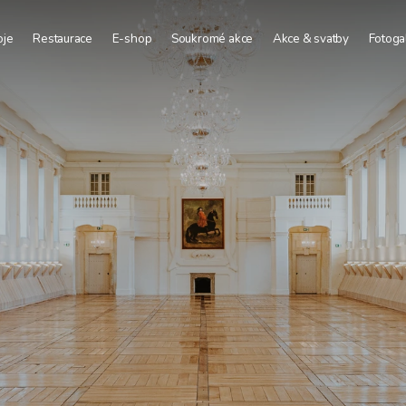
oje
Restaurace
E-shop
Soukromé akce
Akce & svatby
Fotoga
Deluxe
Firemní akce
uperior
Svatby
Comfort
Vinohraní
ourist
Konferenční prostory
Skupinové stravování