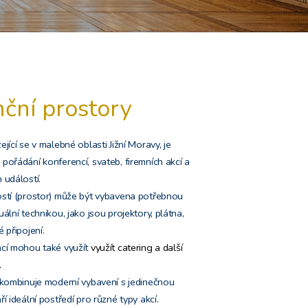
ční prostory
jící se v malebné oblasti Jižní Moravy, je
pořádání konferencí, svateb, firemních akcí a
 událostí.
ostí (prostor) může být vybavena potřebnou
ální technikou, jako jsou projektory, plátna,
 připojení.
cí mohou také využít
využít catering a další
.
 kombinuje moderní vybavení s jedinečnou
í ideální postředí pro různé typy akcí.