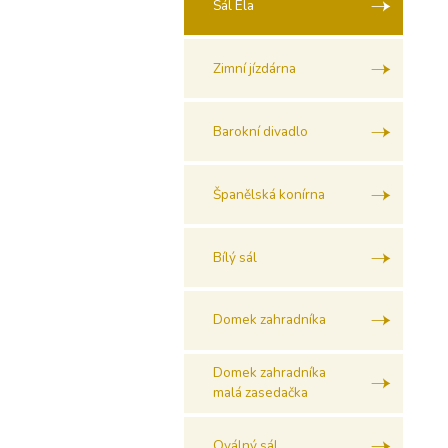
Sál Ela
Zimní jízdárna
Barokní divadlo
Španělská konírna
Bílý sál
Domek zahradníka
Domek zahradníka
malá zasedačka
Oválný sál