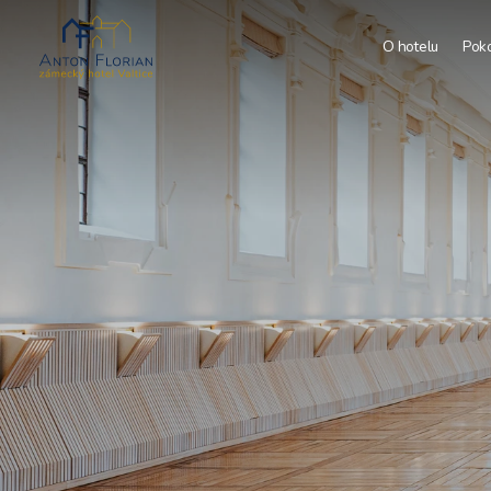
O hotelu
Pok
S
T