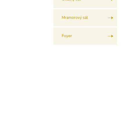
Mramorový sál
Foyer