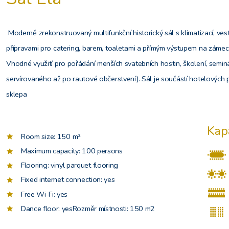
Moderně zrekonstruovaný multifunkční historický sál s klimatizací, ve
přípravami pro catering, barem, toaletami a přímým výstupem na záme
Vhodné využití pro pořádání menších svatebních hostin, školení, semin
servírovaného až po rautové občerstvení). Sál je součástí hotelovýc
sklepa
Kap
Room size:
150 m²
Maximum capacity:
100 persons
Flooring:
vinyl parquet flooring
Fixed internet connection:
yes
Free Wi-Fi:
yes
Dance floor:
yesRozměr místnosti: 150 m2