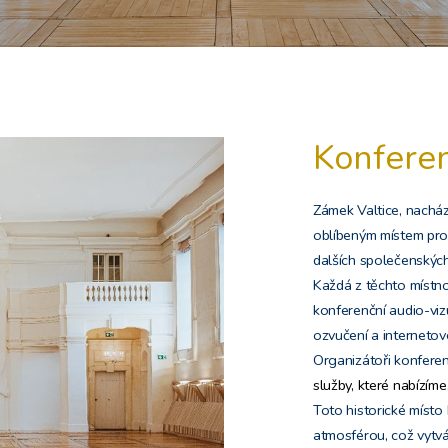
Konferen
Zámek Valtice, nacháze
oblíbeným místem pro 
dalších společenských
Každá z těchto místn
konferenční audio-vizu
ozvučení a internetové
Organizátoři konferen
služby, které nabízíme
Toto historické místo
atmosférou, což vytvář