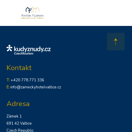
Kontakt
T:
+420 778 771 336
E:
info@zameckyhotelvaltice.cz
Adresa
Zámek 1
691 42 Valtice
Czech Republic