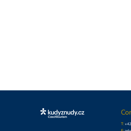
Co
T:
+4
E:
inf