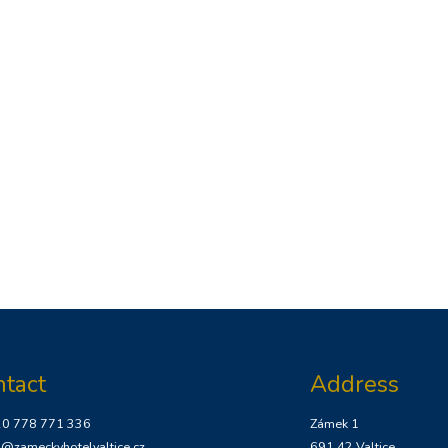
ntact
Address
20 778 771 336
Zámek 1
o@zameckyhotelvaltice.cz
691 42 Valtice